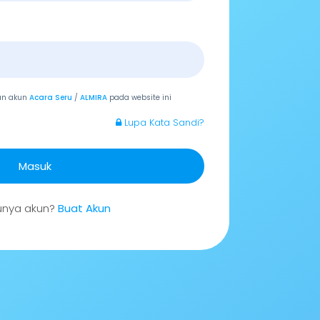
an akun
Acara Seru
/
ALMIRA
pada website ini
Lupa Kata Sandi?
Masuk
unya akun?
Buat Akun