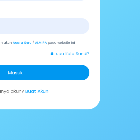
an akun
Acara Seru
/
ALMIRA
pada website ini
Lupa Kata Sandi?
Masuk
unya akun?
Buat Akun