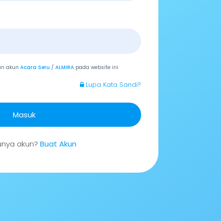
an akun
Acara Seru
/
ALMIRA
pada website ini
Lupa Kata Sandi?
Masuk
unya akun?
Buat Akun