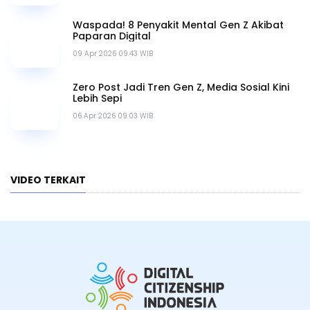
Viral
01 Jun 2026 10.06 WIB
Mengenal Echo Chamber, Efek Samping
Algoritma Media Sosial
20 Mei 2026 09.52 WIB
Kenapa Video Bisa Masuk FYP? Ini Cara Kerja
TikTok
18 Mei 2026 14.26 WIB
Sadfishing Marak di Medsos, Ini Dampak dan
Cara Menghadapinya
01 Mei 2026 14.38 WIB
Apa Itu Dompet Digital? Ini Fungsi dan
Contohnya di Indonesia
27 Apr 2026 09.45 WIB
Loneliness Epidemic, Ancaman Nyata di Balik