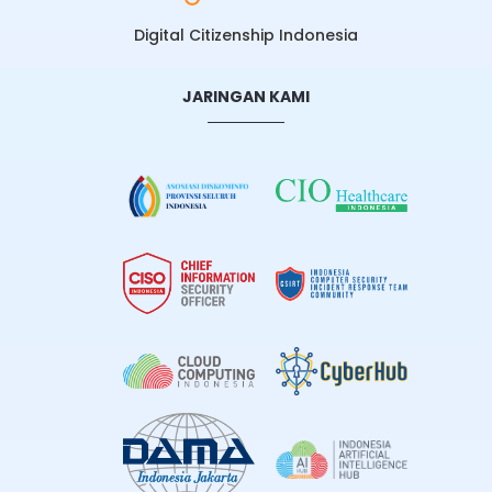
Media Sosial
17 Apr 2026 10.22 WIB
Waspada! 8 Penyakit Mental Gen Z Akibat
Paparan Digital
09 Apr 2026 09.43 WIB
Zero Post Jadi Tren Gen Z, Media Sosial Kini
Lebih Sepi
06 Apr 2026 09.03 WIB
VIDEO TERKAIT
Untuk mendapatkan poin setelah membaca berita ini,
silakan
login
terlebih dahulu.