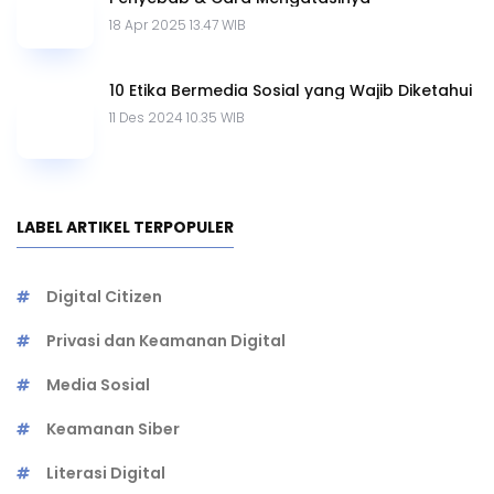
ARTIKEL TERPOPULER
5 Cara Mudah Ubah Video YouTube ke Teks
Secara Online
23 Jan 2025 13.53 WIB
Cara Cepat Melacak Nomor WhatsApp Tak
Dikenal, Dijamin Ampuh!
03 Mar 2025 09.28 WIB
10 Browser Anti Blokir Terbaik, Aman & Mudah
Digunakan
14 Mei 2025 15.02 WIB
Apa Itu Digital Citizenship? Pilar dalam
Peradaban Digital
05 Des 2024 14.00 WIB