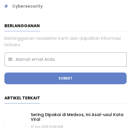
WhatsApp Terblokir Karena Spam? Ini
Penyebab & Cara Mengatasinya
18 Apr 2025 13.47 WIB
10 Etika Bermedia Sosial yang Wajib Diketahui
11 Des 2024 10.35 WIB
LABEL ARTIKEL TERPOPULER
Digital Citizen
Privasi dan Keamanan Digital
Media Sosial
Keamanan Siber