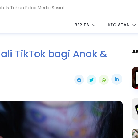
Ekosistem Kesehatan Digital RI
BERITA
KEGIATAN
i TikTok bagi Anak &
A