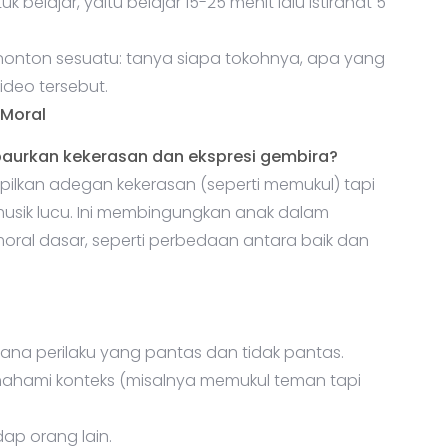
tuk belajar, yaitu belajar 15-25 menit lalu istirahat 5
enonton sesuatu: tanya siapa tokohnya, apa yang
video tersebut.
Moral
urkan kekerasan dan ekspresi gembira?
lkan adegan kekerasan (seperti memukul) tapi
musik lucu. Ini membingungkan anak dalam
oral dasar, seperti perbedaan antara baik dan
na perilaku yang pantas dan tidak pantas.
ahami konteks (misalnya memukul teman tapi
ap orang lain.