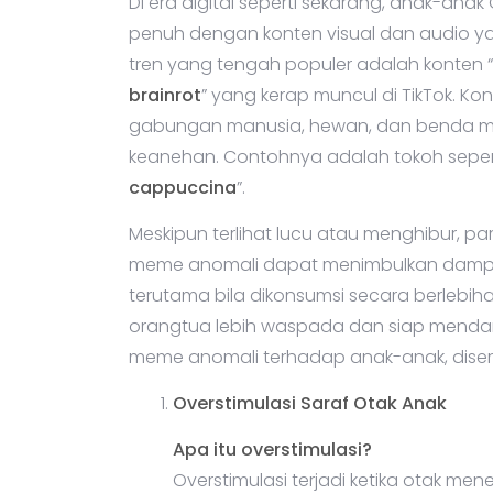
Di era digital seperti sekarang, anak-an
penuh dengan konten visual dan audio yan
tren yang tengah populer adalah konten “
brainrot
” yang kerap muncul di TikTok. Kon
gabungan manusia, hewan, dan benda mat
keanehan. Contohnya adalah tokoh sepert
cappuccina
”.
Meskipun terlihat lucu atau menghibur, 
meme anomali dapat menimbulkan dampa
terutama bila dikonsumsi secara berleb
orangtua lebih waspada dan siap mendamp
meme anomali terhadap anak-anak, diserta
Overstimulasi Saraf Otak Anak
Apa itu overstimulasi?
Overstimulasi terjadi ketika otak me