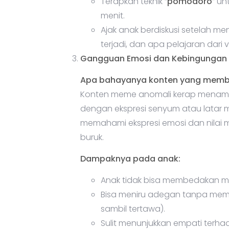
Terapkan teknik “
pomodoro
” un
menit.
Ajak anak berdiskusi setelah m
terjadi, dan apa pelajaran dari 
Gangguan Emosi dan Kebingungan 
Apa bahayanya konten yang memba
Konten meme anomali kerap menampi
dengan ekspresi senyum atau latar 
memahami ekspresi emosi dan nilai m
buruk.
Dampaknya pada anak:
Anak tidak bisa membedakan ma
Bisa meniru adegan tanpa mem
sambil tertawa).
Sulit menunjukkan empati terhad