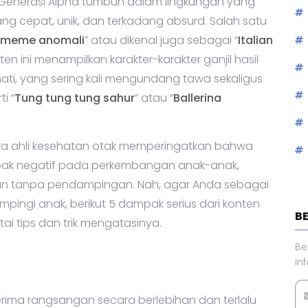
ak Generasi Alpha tumbuh dalam lingkungan yang
g cepat, unik, dan terkadang absurd. Salah satu
meme anomali
” atau dikenal juga sebagai “
Italian
ten ini menampilkan karakter-karakter ganjil hasil
i, yang sering kali mengundang tawa sekaligus
i “
Tung tung tung sahur
” atau “
Ballerina
para ahli kesehatan otak memperingatkan bahwa
k negatif pada perkembangan anak-anak,
ihan tanpa pendampingan. Nah, agar Anda sebagai
ingi anak, berikut 5 dampak serius dari konten
B
i tips dan trik mengatasinya.
Be
in
nerima rangsangan secara berlebihan dan terlalu