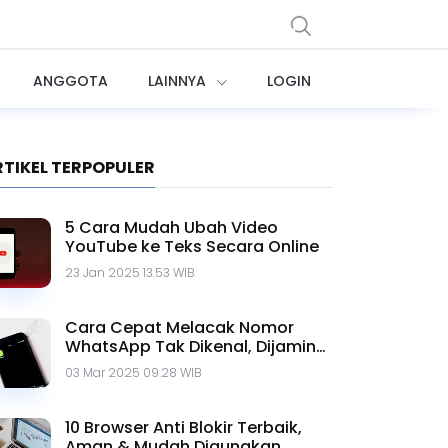
ANGGOTA
LAINNYA
LOGIN
RTIKEL TERPOPULER
5 Cara Mudah Ubah Video
YouTube ke Teks Secara Online
23 Jan 2025 13.53 WIB
Cara Cepat Melacak Nomor
WhatsApp Tak Dikenal, Dijamin
Ampuh!
03 Mar 2025 09.28 WIB
10 Browser Anti Blokir Terbaik,
Aman & Mudah Digunakan