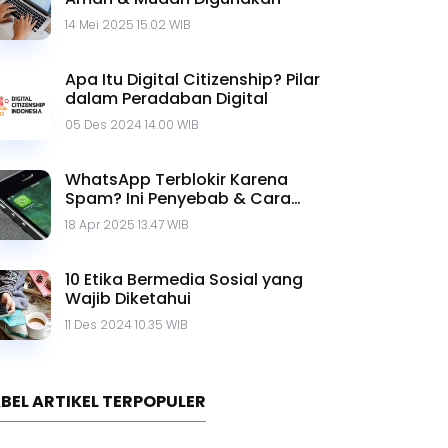
14 Mei 2025 15.02 WIB
Apa Itu Digital Citizenship? Pilar
dalam Peradaban Digital
05 Des 2024 14.00 WIB
WhatsApp Terblokir Karena
Spam? Ini Penyebab & Cara
Mengatasinya
18 Apr 2025 13.47 WIB
10 Etika Bermedia Sosial yang
Wajib Diketahui
11 Des 2024 10.35 WIB
BEL ARTIKEL TERPOPULER