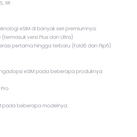
XS, XR
knologi eSIM di banyak seri premiumnya:
0 (termasuk versi Plus dan Ultra)
nerasi pertama hingga terbaru (Fold6 dan Flip6)
 mengadopsi eSIM pada beberapa produknya:
T Pro
 pada beberapa modelnya:
p