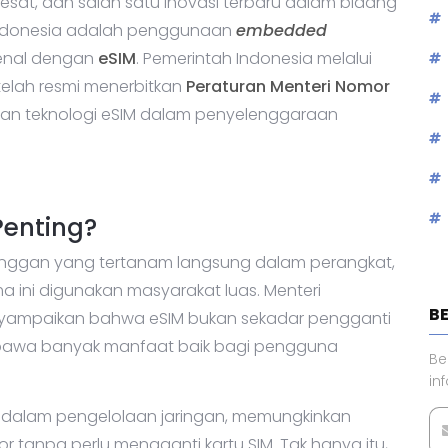
esat, dan salah satu inovasi terbaru dalam bidang
 Indonesia adalah penggunaan
embedded
kenal dengan
eSIM
. Pemerintah Indonesia melalui
 telah resmi menerbitkan
Peraturan Menteri Nomor
n teknologi eSIM dalam penyelenggaraan
Penting?
anggan yang tertanam langsung dalam perangkat,
a ini digunakan masyarakat luas. Menteri
B
menyampaikan bahwa eSIM bukan sekadar pengganti
membawa banyak manfaat baik bagi pengguna
Be
in
gi dalam pengelolaan jaringan, memungkinkan
 tanpa perlu mengganti kartu SIM. Tak hanya itu,