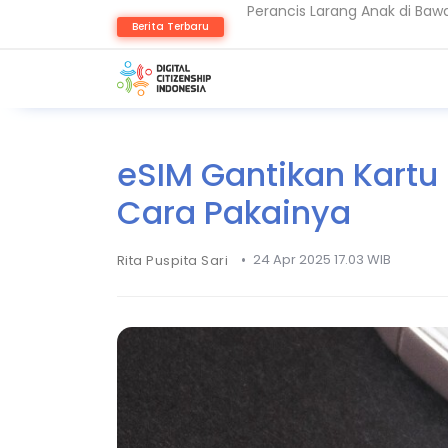
Keamanan Data Jadi Fondasi 
Berita Terbaru
Akun WhatsApp Diblokir? In
eSIM Gantikan Kartu F
Cara Pakainya
•
24 Apr 2025 17.03 WIB
Rita Puspita Sari