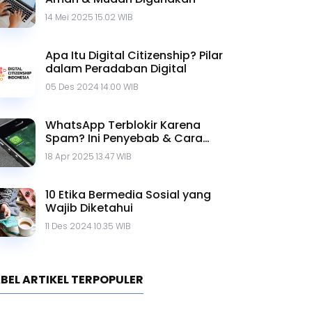
14 Mei 2025 15.02 WIB
Apa Itu Digital Citizenship? Pilar
dalam Peradaban Digital
05 Des 2024 14.00 WIB
WhatsApp Terblokir Karena
Spam? Ini Penyebab & Cara
Mengatasinya
18 Apr 2025 13.47 WIB
10 Etika Bermedia Sosial yang
Wajib Diketahui
11 Des 2024 10.35 WIB
BEL ARTIKEL TERPOPULER