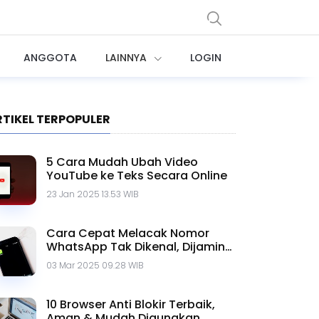
ANGGOTA
LAINNYA
LOGIN
RTIKEL TERPOPULER
5 Cara Mudah Ubah Video
YouTube ke Teks Secara Online
23 Jan 2025 13.53 WIB
Cara Cepat Melacak Nomor
WhatsApp Tak Dikenal, Dijamin
Ampuh!
03 Mar 2025 09.28 WIB
10 Browser Anti Blokir Terbaik,
Aman & Mudah Digunakan