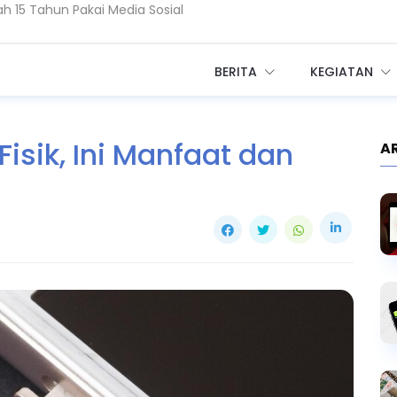
Ekosistem Kesehatan Digital RI
i Penyebab dan Cara Mengatasinya
BERITA
KEGIATAN
isik, Ini Manfaat dan
A