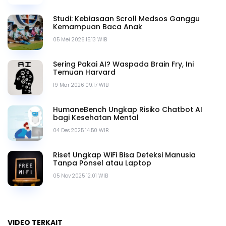
Studi: Kebiasaan Scroll Medsos Ganggu
Kemampuan Baca Anak
05 Mei 2026 15.13 WIB
Sering Pakai AI? Waspada Brain Fry, Ini
Temuan Harvard
19 Mar 2026 09.17 WIB
HumaneBench Ungkap Risiko Chatbot AI
bagi Kesehatan Mental
04 Des 2025 14.50 WIB
Riset Ungkap WiFi Bisa Deteksi Manusia
Tanpa Ponsel atau Laptop
05 Nov 2025 12.01 WIB
VIDEO TERKAIT