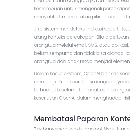
memberi tahu orangtua jika AI mendeteksi
kemampuan untuk mengenali percakapan y
menyakiti diri sendiri atau pikiran bunuh diri
Jika sistem mendeteksi indikasi seperti itu
ulang konteks percakapan. Bila diperlukan
orangtua melalui email, SMS, atau aplika
belum sempurna dan tidak bisa diandalka
orangtua dan anak tetap menjadi elemen 
Dalam kasus ekstrem, OpenAI bahkan sed
memungkinkan koordinasi dengan layanan 
terhadap keselamatan anak dan orangtua 
keseriusan OpenAI dalam menghadapi risi
Membatasi Paparan Konten
Tak hanya soal waktu dan notifikasi, fitur