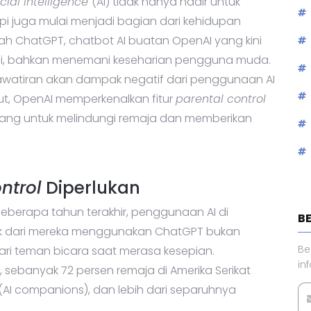
ficial Intelligence
(AI) tidak hanya hadir untuk
 juga mulai menjadi bagian dari kehidupan
ah ChatGPT, chatbot AI buatan OpenAI yang kini
usi, bahkan menemani keseharian pengguna muda.
awatiran akan dampak negatif dari penggunaan AI
t, OpenAI memperkenalkan fitur
parental control
cang untuk melindungi remaja dan memberikan
ontrol
Diperlukan
 beberapa tahun terakhir, penggunaan AI di
B
ak dari mereka menggunakan ChatGPT bukan
Be
cari teman bicara saat merasa kesepian.
in
, sebanyak 72 persen remaja di Amerika Serikat
AI companions), dan lebih dari separuhnya