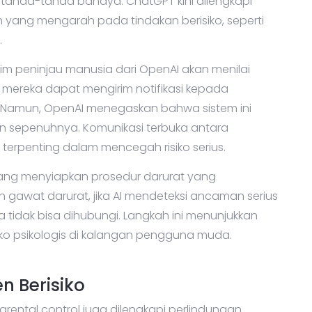
 tanda-tanda bahaya. ChatGPT kini dilengkapi
ang mengarah pada tindakan berisiko, seperti
.
, tim peninjau manusia dari OpenAI akan menilai
, mereka dapat mengirim notifikasi kepada
si. Namun, OpenAI menegaskan bahwa sistem ini
n sepenuhnya. Komunikasi terbuka antara
terpenting dalam mencegah risiko serius.
ang menyiapkan prosedur darurat yang
gawat darurat, jika AI mendeteksi ancaman serius
tidak bisa dihubungi. Langkah ini menunjukkan
ko psikologis di kalangan pengguna muda.
 Berisiko
 parental control juga dilengkapi perlindungan