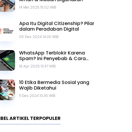
14 Mei 2025 15.02 WIB
Apa Itu Digital Citizenship? Pilar
dalam Peradaban Digital
05 Des 2024 14.00 WIB
WhatsApp Terblokir Karena
Spam? Ini Penyebab & Cara
Mengatasinya
18 Apr 2025 13.47 WIB
10 Etika Bermedia Sosial yang
Wajib Diketahui
11 Des 2024 10.35 WIB
BEL ARTIKEL TERPOPULER