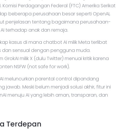
 Komisi Perdagangan Federal (FTC) Amerika Serikat
dap beberapa perusahaan besar seperti OpenAI,
ntut penjelasan tentang bagaimana perusahaan-
I terhadap anak dan remaja.
 kasus di mana chatbot AI milik Meta terlibat
is dan sensual dengan pengguna muda.
 GrokAI milik X (dulu Twitter) menuai kritik karena
en NSFW (not safe for work).
nAI meluncurkan parental control dipandang
jawab. Meski belum menjadi solusi akhir, fitur ini
I menuju AI yang lebih aman, transparan, dan
da Terdepan