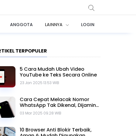
ANGGOTA
LAINNYA
LOGIN
RTIKEL TERPOPULER
5 Cara Mudah Ubah Video
YouTube ke Teks Secara Online
23 Jan 2025 13.53 WIB
Cara Cepat Melacak Nomor
WhatsApp Tak Dikenal, Dijamin
Ampuh!
03 Mar 2025 09.28 WIB
10 Browser Anti Blokir Terbaik,
Aman & Mudah Digunakan