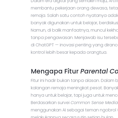
Dalam era digital yang semakin maju,
Arti
membantu pekerjaan orang dewasa, tetapi
remaja. Salah satu contoh nyatanya adal
banyak digunakan untuk belajar, berdisk
Namun, di balik manfaatnya, muncul kekh
tanpa pengawasan. Menjawab isu tersebu
di ChatGPT — inovasi penting yang diran
kontrol lebih besar kepada orangtua.
Mengapa Fitur
Parental C
Fitur ini hadir bukan tanpa alasan. Dalam
kalangan remaja meningkat pesat. Bany
hanya untuk belajar, tapi juga untuk men
Berdasarkan survei
Common Sense Media
menggunakan AI sebagai teman ngobrol (
melakukannya secara rutin setiap bulan.