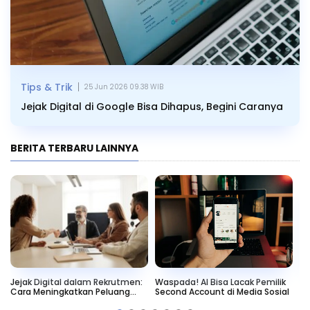
|
Tips & Trik
25 Jun 2026 09.38 WIB
Jejak Digital di Google Bisa Dihapus, Begini Caranya
BERITA TERBARU LAINNYA
Jejak Digital dalam Rekrutmen:
Waspada! AI Bisa Lacak Pemilik
Ti
Cara Meningkatkan Peluang
Second Account di Media Sosial
Ku
Karier