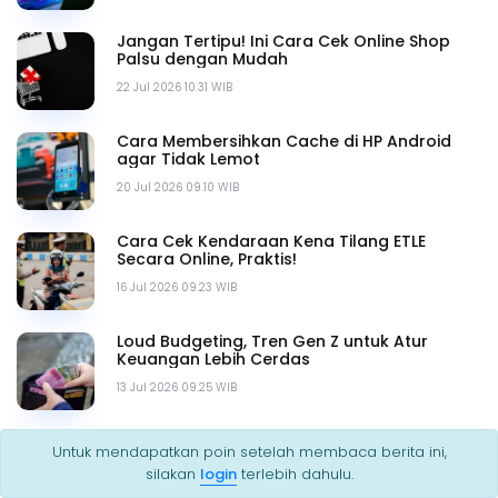
Jangan Tertipu! Ini Cara Cek Online Shop
Palsu dengan Mudah
22 Jul 2026 10.31 WIB
Cara Membersihkan Cache di HP Android
agar Tidak Lemot
20 Jul 2026 09.10 WIB
Cara Cek Kendaraan Kena Tilang ETLE
Secara Online, Praktis!
16 Jul 2026 09.23 WIB
Loud Budgeting, Tren Gen Z untuk Atur
Keuangan Lebih Cerdas
13 Jul 2026 09.25 WIB
Tips Aman Kencan Online agar Terhindar
Untuk mendapatkan poin setelah membaca berita ini,
dari Modus Penipuan
silakan
login
terlebih dahulu.
09 Jul 2026 12.34 WIB