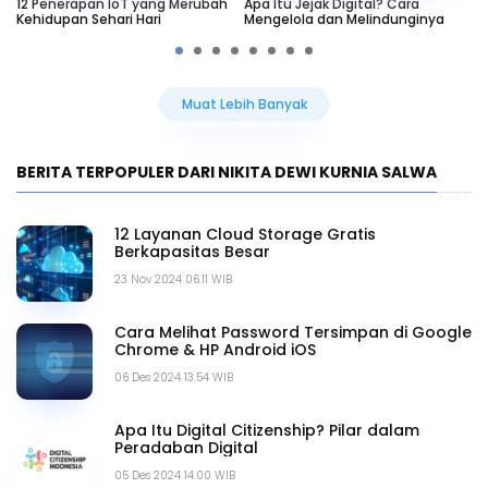
12 Penerapan IoT yang Merubah
Apa Itu Jejak Digital? Cara
Ap
Kehidupan Sehari Hari
Mengelola dan Melindunginya
da
Muat Lebih Banyak
BERITA TERPOPULER DARI NIKITA DEWI KURNIA SALWA
12 Layanan Cloud Storage Gratis
Berkapasitas Besar
23 Nov 2024 06.11 WIB
Cara Melihat Password Tersimpan di Google
Chrome & HP Android iOS
06 Des 2024 13.54 WIB
Apa Itu Digital Citizenship? Pilar dalam
Peradaban Digital
05 Des 2024 14.00 WIB