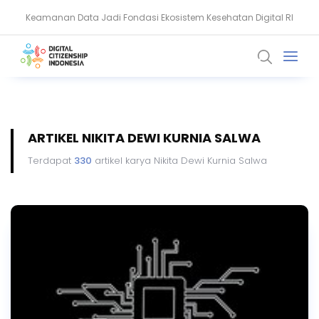
Keamanan Data Jadi Fondasi Ekosistem Kesehatan Digital RI
Akun WhatsApp Diblokir? Ini Penyebab dan Cara Mengatasinya
ARTIKEL NIKITA DEWI KURNIA SALWA
Terdapat
330
artikel karya Nikita Dewi Kurnia Salwa