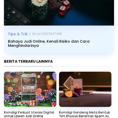
|
Tips & Trik
06 Jul 2026 09.27 WIB
Bahaya Judi Online, Kenali Risiko dan Cara
Menghindarinya
BERITA TERBARU LAINNYA
Komdigi Perkuat Literasi Digital
Komdigi Gandeng Meta Bentuk
Mo
untuk Lawan Judi Online
Tim Khusus Berantas Spam Judi
Me