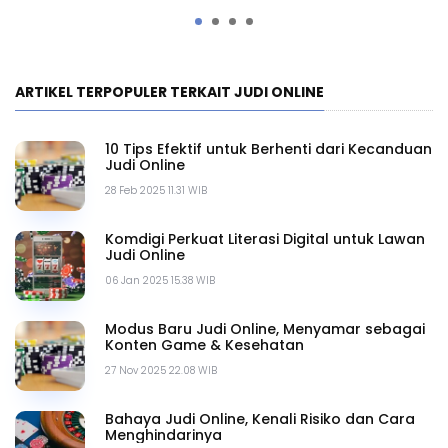
Online
G
ARTIKEL TERPOPULER TERKAIT JUDI ONLINE
10 Tips Efektif untuk Berhenti dari Kecanduan
Judi Online
28 Feb 2025 11.31 WIB
Komdigi Perkuat Literasi Digital untuk Lawan
Judi Online
06 Jan 2025 15.38 WIB
Modus Baru Judi Online, Menyamar sebagai
Konten Game & Kesehatan
27 Nov 2025 22.08 WIB
Bahaya Judi Online, Kenali Risiko dan Cara
Menghindarinya