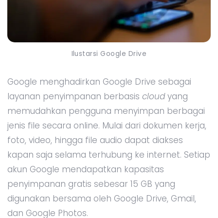
Ilustarsi Google Drive
Google menghadirkan Google Drive sebagai
layanan penyimpanan berbasis
cloud
yang
memudahkan pengguna menyimpan berbagai
jenis file secara online. Mulai dari dokumen kerja,
foto, video, hingga file audio dapat diakses
kapan saja selama terhubung ke internet. Setiap
akun Google mendapatkan kapasitas
penyimpanan gratis sebesar 15 GB yang
digunakan bersama oleh Google Drive, Gmail,
dan Google Photos.