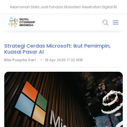
Keamanan Data Jadi Fondasi Ekosistem Kesehatan Digital RI
Akun WhatsApp Diblokir? Ini Penyebab dan Cara Mengatasinya
Strategi Cerdas Microsoft: Ikut Pemimpin,
Kuasai Pasar AI
•
Rita Puspita Sari
18 Apr 2025 17.32 WIB