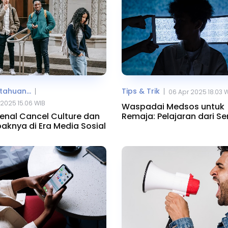
ahuan...
Tips & Trik
|
|
06 Apr 2025 18.03 
2025 15.06 WIB
Waspadai Medsos untuk
nal Cancel Culture dan
Remaja: Pelajaran dari Ser
knya di Era Media Sosial
Adolescence