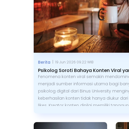
|
Berita
19 Jun 2026 09.22 WIB
Psikolog Soroti Bahaya Konten Viral y
Fenomena konten viral semakin mendomina
menjadi sumber informasi utama bagi ban
psikolog digital dari Binus University meng
keberhasilan konten tidak hanya diukur dar
likes. Kreator konten dinilai memiliki tangg
memastikan informasi yang disampaikan 
dan tidak menimbulkan kesalahpahaman d