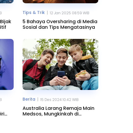
Tips & Trik
|
IB
12 Jan 2025 08.59 WIB
Bijak
5 Bahaya Oversharing di Media
tif
Sosial dan Tips Mengatasinya
Berita
|
IB
15 Des 2024 10.42 WIB
Australia Larang Remaja Main
ri
Medsos, Mungkinkah di
Indonesia?