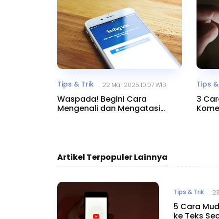
Tips & Trik
Tips &
|
22 Mar 2025 10.07 WIB
Waspada! Begini Cara
3 Car
Mengenali dan Mengatasi
Komen
Spam DM di Instagram
Sosia
Artikel Terpopuler Lainnya
|
Tips & Trik
23
5 Cara Mud
ke Teks Sec