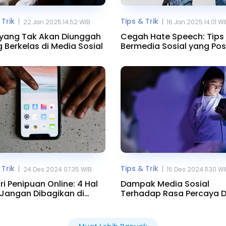
 Trik
Tips & Trik
|
|
22 Jan 2025 14.52 WIB
16 Jan 2025 14.01 W
 yang Tak Akan Diunggah
Cegah Hate Speech: Tips 
 Berkelas di Media Sosial
Bermedia Sosial yang Posi
 Trik
Tips & Trik
|
|
24 Des 2024 07.35 WIB
15 Des 2024 11.30 W
ri Penipuan Online: 4 Hal
Dampak Media Sosial
Jangan Dibagikan di
Terhadap Rasa Percaya Di
os
Anak dan Solusinya