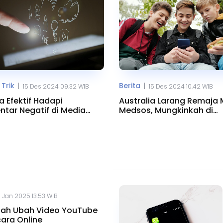
 Trik
Berita
|
|
15 Des 2024 09.32 WIB
15 Des 2024 10.42 WIB
a Efektif Hadapi
Australia Larang Remaja 
tar Negatif di Media
Medsos, Mungkinkah di
l
Indonesia?
 Jan 2025 13.53 WIB
ah Ubah Video YouTube
ara Online