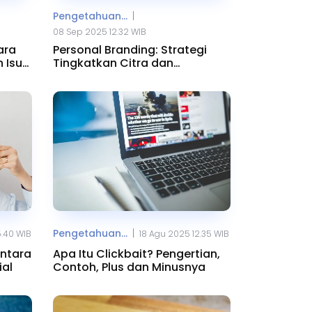
|
Pengetahuan...
08 Sep 2025 12.32 WIB
ara
Personal Branding: Strategi
 Isu
Tingkatkan Citra dan
Kredibilitas
|
Pengetahuan...
5.40 WIB
18 Agu 2025 12.35 WIB
Antara
Apa Itu Clickbait? Pengertian,
ial
Contoh, Plus dan Minusnya