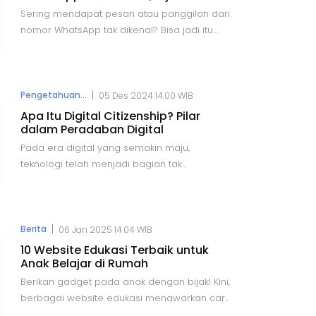
Ampuh!
Sering mendapat pesan atau panggilan dari
nomor WhatsApp tak dikenal? Bisa jadi itu
teman yang nomornya belum tersimpan,
atau justru penipu. Jangan khawatir! Ada
berbagai cara untuk melacak identitas
pemilik nomor dengan mudah dan cepat
|
Pengetahuan...
05 Des 2024 14.00 WIB
menggunakan aplikasi seperti Getcontact,
Apa Itu Digital Citizenship? Pilar
Truecaller, dan lainnya. Simak caranya di
dalam Peradaban Digital
artikel ini!
Pada era digital yang semakin maju,
teknologi telah menjadi bagian tak
terpisahkan dari kehidupan sehari-hari, mulai
dari bekerja, belajar, hingga bersosialisasi.
Namun, seiring dengan kemudahan yang
ditawarkan, muncul pula tantangan besar
|
Berita
06 Jan 2025 14.04 WIB
dalam menjaga etika, keamanan, dan
10 Website Edukasi Terbaik untuk
tanggung jawab di dunia maya. Konsep
Anak Belajar di Rumah
Digital Citizenship
atau
Kewarganegaraan
Berikan gadget pada anak dengan bijak! Kini,
Digital
hadir sebagai panduan penting bagi
berbagai website edukasi menawarkan cara
setiap individu untuk memahami hak,
belajar interaktif yang menyenangkan dari