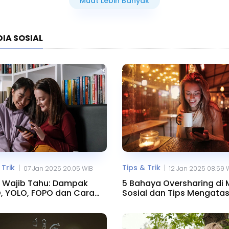
Muat Lebih Banyak
DIA SOSIAL
 Trik
Tips & Trik
|
|
07 Jan 2025 20.05 WIB
12 Jan 2025 08.59 
 Wajib Tahu: Dampak
5 Bahaya Oversharing di 
, YOLO, FOPO dan Cara
Sosial dan Tips Mengata
nya