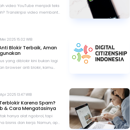
ah video YouTube menjadi teks
? Transkripsi video membantu
jaran, bisnis, dan pencarian
ikut lima cara praktis untuk
eo YouTube secara online
 dan akurat, menggunakan
 Mei 2025 15.02 WIB
 yang tersedia secara gratis
Anti Blokir Terbaik, Aman
yar.
igunakan
s yang diblokir kini bukan lagi
gan browser anti blokir, kamu
ahi internet secara bebas,
pa batas. Artikel ini membahas
n rekomendasi browser terbaik
mu coba.
 Apr 2025 13.47 WIB
erblokir Karena Spam?
ab & Cara Mengatasinya
tak hanya alat ngobrol, tapi
ana bisnis dan kerja. Namun, apa
kun Anda tiba-tiba terblokir