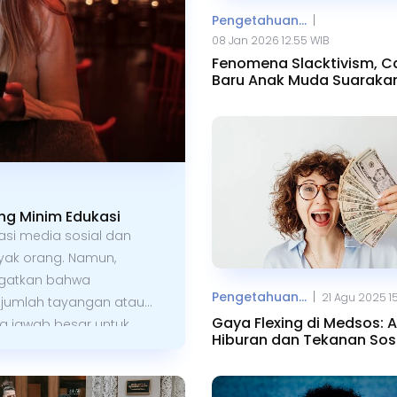
|
Pengetahuan...
08 Jan 2026 12.55 WIB
Fenomena Slacktivism, C
Baru Anak Muda Suarakan
Sosial
ang Minim Edukasi
si media sosial dan
yak orang. Namun,
ingatkan bahwa
|
Pengetahuan...
21 Agu 2025 1
i jumlah tayangan atau
Gaya Flexing di Medsos: 
ung jawab besar untuk
Hiburan dan Tekanan Sos
dipahami dengan benar
i masyarakat.