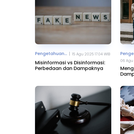
Pengetahuan...
Penget
|
15 Agu 2025 17.04 WIB
06 Agu 
Misinformasi vs Disinformasi:
Perbedaan dan Dampaknya
Menge
Dampa